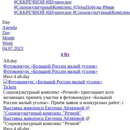
#СККРЕЧНОЙ #Шушенское
#СоциокультурныйКомплекс #ДеньПобеды #9мая
#СККРЕЧНОЙ #Шушенское #СоциокультурныйКомплекс
Day
Agenda
Day
Month
Week
04.07.2023
4
Вт
All-day
Фотоконкурс «Большой России малый уголок»
Фотоконкурс «Большой России малый уголок»
Июл 4
all-day
Tickets
Социокультурный комплекс «Речной» приглашает всех
желающих принять участие в фотоконкурсе «Большой
России малый уголок». Приём заявок и конкурсных работ: с
Выставка живописи Евгении Аблязовой
@
"Социокультурный комплекс "Речной"
Выставка живописи Евгении Аблязовой
@
"Социокультурный комплекс "Речной"
Июл 4
all-day