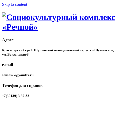
Skip to content
Адрес
Учреждение располагается на берегу реки Енисей в здании
Социокультурный комплекс
бывшего речного вокзала. Здесь созданы все условия для
Красноярский край, Шушенский муниципальный округ, гп Шушенское,
проведения культурно-массовых мероприятий, фото- и
ул. Вокзальная-3
«Речной»
художественных выставок, обучающих семинаров и
практикумов.
e-mail
shushskk@yandex.ru
Телефон для справок
+7(39139) 3-32-52