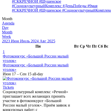
#СККРЕЧНОЙ #Шушенское
#СоциокультурныйКомплекс #ДеньПобеды #9мая
#СККРЕЧНОЙ #Шушенское #СоциокультурныйКомплекс
Month
Agenda
Day
Month
Week
2023
Июн
Июль 2024
Авг
2025
Пн
Вт
Ср
Чт
Пт
Сб
Вс
1
Фотоконкурс «Большой России малый
уголок»
Фотоконкурс «Большой России малый
уголок»
Июн 17 – Сен 15
all-day
Tickets
Социокультурный комплекс «Речной»
приглашает всех желающих принять
участие в фотоконкурсе «Большой
России малый уголок». Приём заявок и
конкурсных работ: с