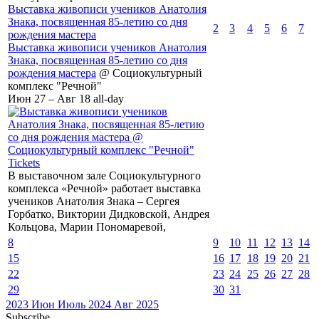
Выставка живописи учеников Анатолия
Знака, посвященная 85-летию со дня
2
3
4
5
6
7
рождения мастера
Выставка живописи учеников Анатолия
Знака, посвященная 85-летию со дня
рождения мастера
@ Социокультурный
комплекс "Речной"
Июн 27 – Авг 18
all-day
Tickets
В выставочном зале Социокультурного
комплекса «Речной» работает выставка
учеников Анатолия Знака – Сергея
Горбатко, Виктории Дидковской, Андрея
Кольцова, Марии Пономаревой,
8
9
10
11
12
13
14
15
16
17
18
19
20
21
22
23
24
25
26
27
28
29
30
31
2023
Июн
Июль 2024
Авг
2025
Subscribe