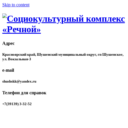
Skip to content
Адрес
Учреждение располагается на берегу реки Енисей в здании
Социокультурный комплекс
бывшего речного вокзала. Здесь созданы все условия для
Красноярский край, Шушенский муниципальный округ, гп Шушенское,
проведения культурно-массовых мероприятий, фото- и
ул. Вокзальная-3
«Речной»
художественных выставок, обучающих семинаров и
практикумов.
e-mail
shushskk@yandex.ru
Телефон для справок
+7(39139) 3-32-52