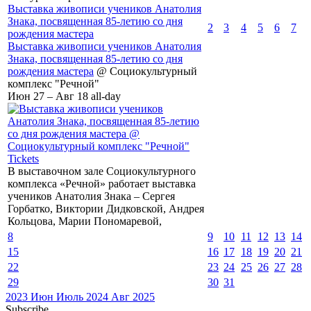
Выставка живописи учеников Анатолия
Знака, посвященная 85-летию со дня
2
3
4
5
6
7
рождения мастера
Выставка живописи учеников Анатолия
Знака, посвященная 85-летию со дня
рождения мастера
@ Социокультурный
комплекс "Речной"
Июн 27 – Авг 18
all-day
Tickets
В выставочном зале Социокультурного
комплекса «Речной» работает выставка
учеников Анатолия Знака – Сергея
Горбатко, Виктории Дидковской, Андрея
Кольцова, Марии Пономаревой,
8
9
10
11
12
13
14
15
16
17
18
19
20
21
22
23
24
25
26
27
28
29
30
31
2023
Июн
Июль 2024
Авг
2025
Subscribe