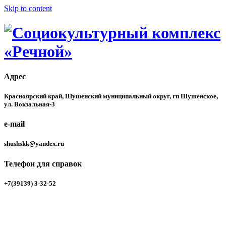
Skip to content
Адрес
Учреждение располагается на берегу реки Енисей в здании
Социокультурный комплекс
бывшего речного вокзала. Здесь созданы все условия для
Красноярский край, Шушенский муниципальный округ, гп Шушенское,
проведения культурно-массовых мероприятий, фото- и
ул. Вокзальная-3
«Речной»
художественных выставок, обучающих семинаров и
практикумов.
e-mail
shushskk@yandex.ru
Телефон для справок
+7(39139) 3-32-52