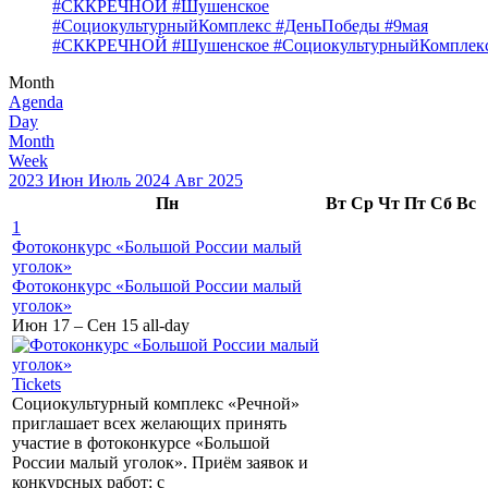
#СККРЕЧНОЙ #Шушенское
#СоциокультурныйКомплекс #ДеньПобеды #9мая
#СККРЕЧНОЙ #Шушенское #СоциокультурныйКомплекс
Month
Agenda
Day
Month
Week
2023
Июн
Июль 2024
Авг
2025
Пн
Вт
Ср
Чт
Пт
Сб
Вс
1
Фотоконкурс «Большой России малый
уголок»
Фотоконкурс «Большой России малый
уголок»
Июн 17 – Сен 15
all-day
Tickets
Социокультурный комплекс «Речной»
приглашает всех желающих принять
участие в фотоконкурсе «Большой
России малый уголок». Приём заявок и
конкурсных работ: с